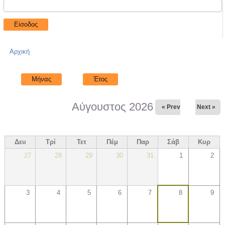
Αρχική
Είστε εδώ
Μήνας
(ενεργή καρτέλα)
Έτος
Αύγουστος 2026
« Prev
Next »
Δευ
Τρί
Τετ
Πέμ
Παρ
Σάβ
Κυρ
27
28
29
30
31
1
2
3
4
5
6
7
8
9